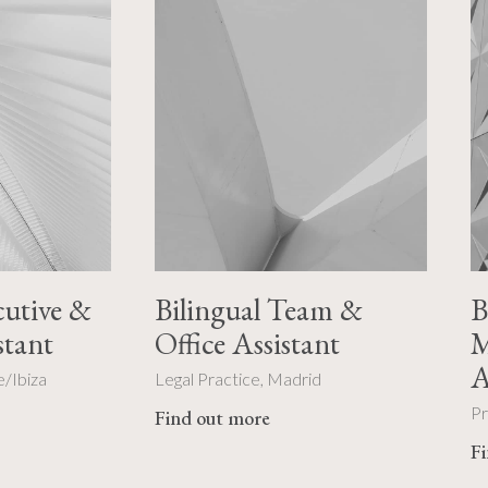
cutive &
Bilingual Team &
B
stant
Office Assistant
M
A
e/Ibiza
Legal Practice, Madrid
Pr
Find out more
F