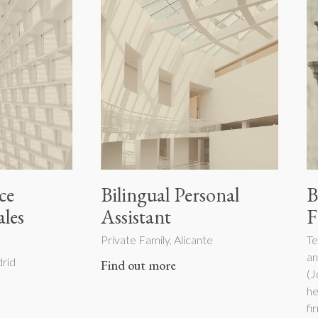
ce
Bilingual Personal
B
les
Assistant
F
Private Family, Alicante
Te
an
rid
Find out more
(J
he
fi