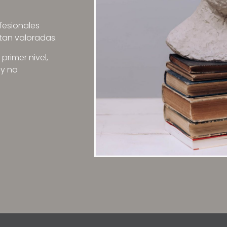
fesionales
ntan valoradas.
rimer nivel,
 y no