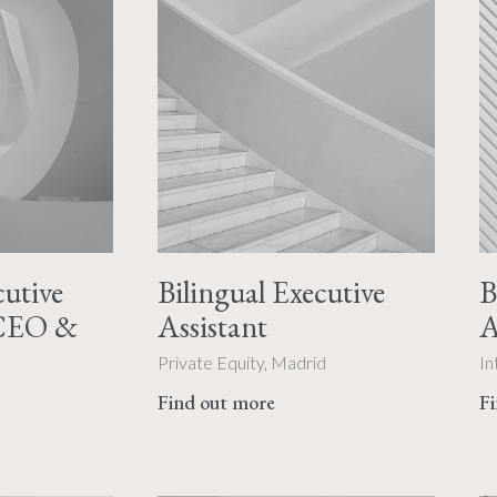
cutive
Bilingual Executive
B
 CEO &
Assistant
A
Private Equity, Madrid
In
Find out more
F